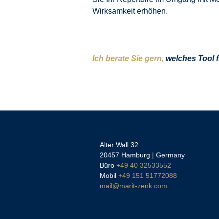
Wirksamkeit erhöhen.
Ich berate Sie gern,
welches Tool fü
Alter Wall 32
20457 Hamburg
|
Germany
Büro
+49 40 32533552
Mobil
+49 151 51772088
mail@marit-zenk.com