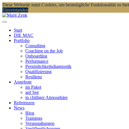
Diese Webseite nutzt Cookies, um bestmögliche Funktionalität zu bi
Einverstanden
Start
DIE MAC
Portfolio
Consulting
Coaching on the Job
Onboarding
Performance
Persönlichkeitsdiagnostik
Qualifizierung
Resilienz
Angebote
im Paket
auf See
in chilliger Atmosphäre
Referenzen
News
Blog
Trainings
Veranstaltungen
Veröffentlichungen